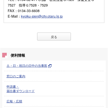
7527 指導Ｇ7528・7529
FAX
：0134-33-6608
E-Mail
：
kyoiku-sien@city.otaru.lg.jp
戻る
便利情報
土・日・祝日の日中の当番医
窓口のご案内
申請書・
届出書ダウンロード
広報・広聴