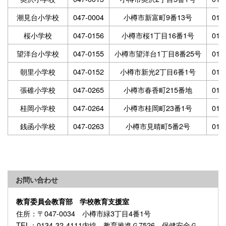
潮見台小学校
047-0004
小樽市新富町9番13号
013
桜小学校
047-0156
小樽市桜1丁目16番1号
013
望洋台小学校
047-0155
小樽市望洋台1丁目8番25号
013
朝里小学校
047-0152
小樽市新光2丁目6番1号
013
張碓小学校
047-0265
小樽市春香町215番地
013
桂岡小学校
047-0264
小樽市桂岡町23番1号
013
銭函小学校
047-0263
小樽市見晴町5番2号
013
お問い合わせ
教育委員会教育部 学校教育支援室
住所
：〒047-0034 小樽市緑3丁目4番1号
TEL
：0134-32-4111内線 教育推進Ｇ7526 保健安全Ｇ