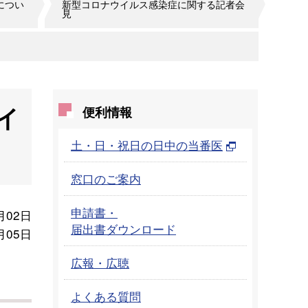
につい
新型コロナウイルス感染症に関する記者会
見
イ
便利情報
土・日・祝日の日中の当番医
窓口のご案内
申請書・
月02日
届出書ダウンロード
月05日
広報・広聴
よくある質問