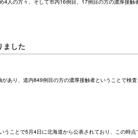
含め4人の方々、そして市内16例目、17例目の方の濃厚接触
りました
接触があり、道内849例目の方の濃厚接触者ということで検査
ということで5月4日に北海道から公表されており、この時点