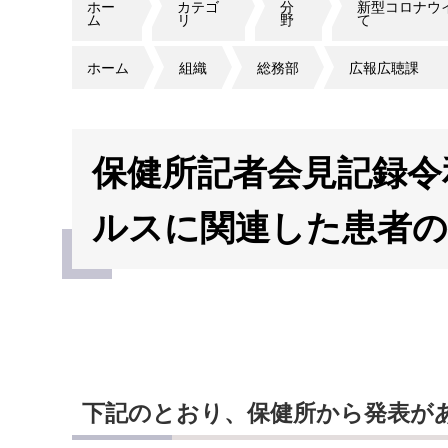
ホー
カテゴ
分
新型コロナウ
ム
リ
野
て
ホーム
組織
総務部
広報広聴課
保健所記者会見記録令
ルスに関連した患者の
下記のとおり、保健所から発表があ