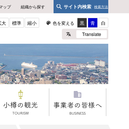
サイト内検索
マップ
組織から探す
検索方法
拡大
標準
縮小
黒
青
白
色を変える
Translate