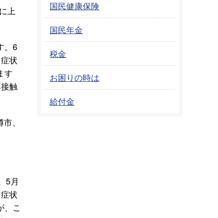
国民健康保険
℃に上
国民年金
す。6
税金
。症状
ます
お困りの時は
厚接触
給付金
樽市、
。5月
。症状
が、こ