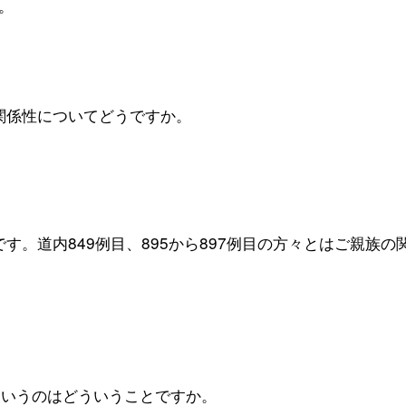
。
の関係性についてどうですか。
です。道内849例目、895から897例目の方々とはご親族の
というのはどういうことですか。