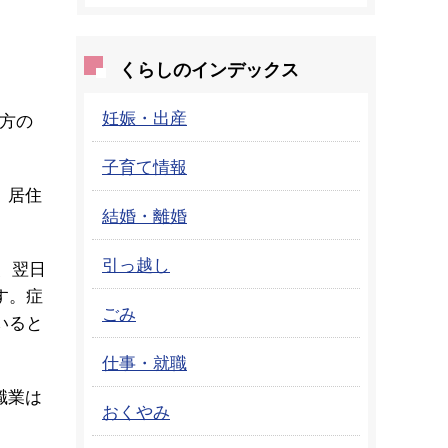
くらしのインデックス
妊娠・出産
の方の
子育て情報
、居住
結婚・離婚
引っ越し
、翌日
す。症
ごみ
いると
仕事・就職
職業は
おくやみ