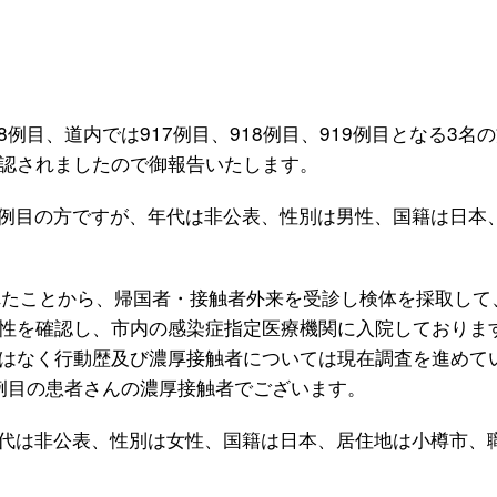
例目、道内では917例目、918例目、919例目となる3名
認されましたので御報告いたします。
7例目の方ですが、年代は非公表、性別は男性、国籍は日本
れたことから、帰国者・接触者外来を受診し検体を採取して
性を確認し、市内の感染症指定医療機関に入院しておりま
はなく行動歴及び濃厚接触者については現在調査を進めて
9例目の患者さんの濃厚接触者でございます。
年代は非公表、性別は女性、国籍は日本、居住地は小樽市、