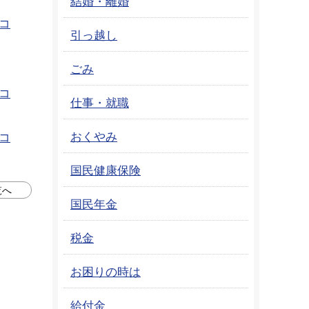
結婚・離婚
コ
引っ越し
ごみ
コ
仕事・就職
おくやみ
コ
国民健康保険
覧へ
国民年金
税金
お困りの時は
給付金