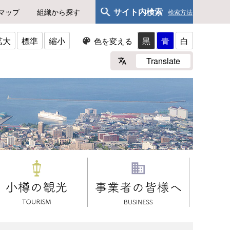
サイト内検索
マップ
組織から探す
検索方法
拡大
標準
縮小
黒
青
白
色を変える
Translate