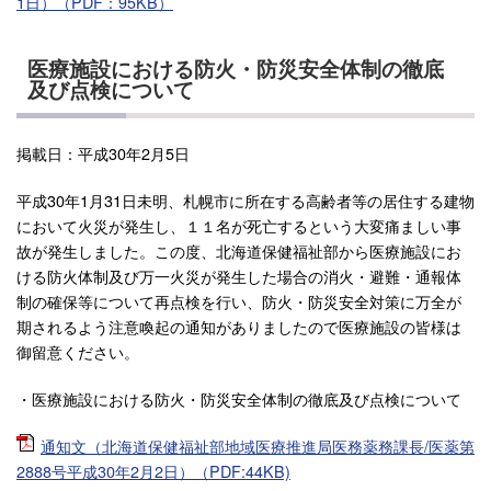
1日）（PDF：95KB）
医療施設における防火・防災安全体制の徹底
及び点検について
掲載日：平成30年2月5日
平成30年1月31日未明、札幌市に所在する高齢者等の居住する建物
において火災が発生し、１１名が死亡するという大変痛ましい事
故が発生しました。この度、北海道保健福祉部から医療施設にお
ける防火体制及び万一火災が発生した場合の消火・避難・通報体
制の確保等について再点検を行い、防火・防災安全対策に万全が
期されるよう注意喚起の通知がありましたので医療施設の皆様は
御留意ください。
・医療施設における防火・防災安全体制の徹底及び点検について
通知文（北海道保健福祉部地域医療推進局医務薬務課長/医薬第
2888号平成30年2月2日）（PDF:44KB)