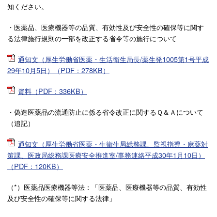
知ください。
・医薬品、医療機器等の品質、有効性及び安全性の確保等に関す
る法律施行規則の一部を改正する省令等の施行について
通知文（厚生労働省医薬・生活衛生局長/薬生発1005第1号平成
29年10月5日）（PDF：278KB）
資料（PDF：336KB）
・偽造医薬品の流通防止に係る省令改正に関するＱ＆Ａについて
（追記）
通知文（厚生労働省医薬・生衛生局総務課、監視指導・麻薬対
策課、医政局総務課医療安全推進室/事務連絡平成30年1月10日）
（PDF：120KB）
（*）医薬品医療機器等法：「医薬品、医療機器等の品質、有効性
及び安全性の確保等に関する法律」