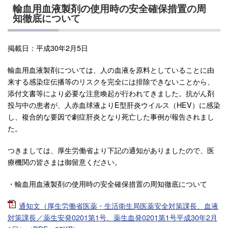
輸血用血液製剤の使用時の安全確保措置の周
知徹底について
掲載日：平成30年2月5日
輸血用血液製剤については、人の血液を原料としていることに由
来する感染症伝播等のリスクを完全には排除できないことから、
添付文書等により必要な注意喚起が行われてきました。抗がん剤
投与中の患者が、人赤血球液よりE型肝炎ウイルス（HEV）に感染
し、複合的な要因で劇症肝炎となり死亡した事例が報告されまし
た。
つきましては、厚生労働省より下記の通知がありましたので、医
療機関の皆さまは御留意ください。
・輸血用血液製剤の使用時の安全確保措置の周知徹底について
通知文（厚生労働省医薬・生活衛生局医薬安全対策課長、血液
対策課長／薬生安発0201第1号、薬生血発0201第1号平成30年2月