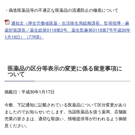
・偽造医薬品等の不適正な医薬品の流通防止の徹底について
通知文（厚生労働省医薬・生活衛生局総務課長、監視指導・麻
薬対策課長／薬生総発0119第3号、薬生監麻発0119第7号平成30年
1月19日）（77KB
）
医薬品の区分等表示の変更に係る留意事項に
ついて
掲載日：平成30年1月17日
今般、下記通知に記載されている医薬品について区分変更があり
ましたのでお知らせいたします。当該医薬品を扱う薬局、店舗販
売業の皆さまは、適切な取扱い、情報提供等が行われるよう御留
意ください。