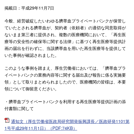
掲載日：平成29年11月7日
今般、経営破綻したいわゆる臍帯血プライベートバンクが保管し
ていたとされる臍帯血が、契約者（依頼者）の適切な同意取得が
ないまま第三者に提供され、複数の医療機関において、「再生医
療等の安全性の確保等に関する法律」に基づく再生医療等提供計
画の届出を行わずに、当該臍帯血を用いた再生医療等を提供して
いた事例が確認されました。
このような事例を踏まえ、厚生労働省においては、「臍帯血プラ
イベートバンクの業務内容等に関する届出及び報告に係る実施要
領」として取りまとめられましたので、医療機関の皆様は、本要
領について御留意ください。
・臍帯血プライベートバンクを利用する再生医療等提供計画の添
付書類に関して
通知文（厚生労働省医政局研究開発振興課長／医政研発1101第
1号平成29年11月1日）（PDF:74KB）