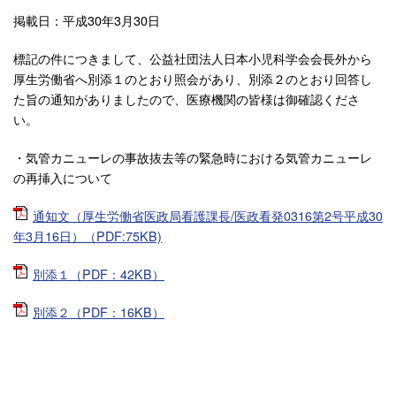
掲載日：平成30年3月30日
標記の件につきまして、公益社団法人日本小児科学会会長外から
厚生労働省へ別添１のとおり照会があり、別添２のとおり回答し
た旨の通知がありましたので、医療機関の皆様は御確認くださ
い。
・気管カニューレの事故抜去等の緊急時における気管カニューレ
の再挿入について
通知文（厚生労働省医政局看護課長/医政看発0316第2号平成30
年3月16日）（PDF:75KB)
別添１（PDF：42KB）
別添２（PDF：16KB）