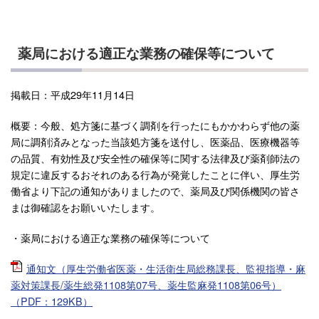
薬局における適正な業務の確保等について
掲載日：平成29年11月14日
概要：今般、処方箋に基づく調剤を行ったにもかかわらず他の薬
局に調剤済みとなった当該処方箋を送付し、医薬品、医療機器等
の品質、有効性及び安全性の確保等に関する法律及び薬剤師法の
規定に違反するおそれのある行為が発覚したことに伴い、厚生労
働省より下記の通知がありましたので、薬局及び関係機関の皆さ
まは御確認をお願いいたします。
・薬局における適正な業務の確保等について
通知文（厚生労働省医薬・生活衛生局総務課長、監視指導・麻
薬対策課長/薬生総発1108第07号、薬生監麻発1108第06号）
（PDF：129KB）