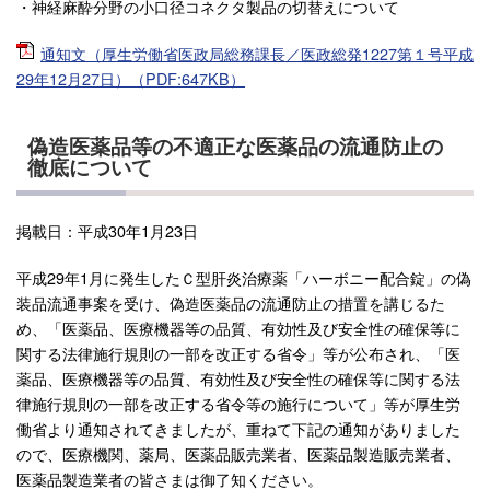
・神経麻酔分野の小口径コネクタ製品の切替えについて
通知文（厚生労働省医政局総務課長／医政総発1227第１号平成
29年12月27日）（PDF:647KB）
偽造医薬品等の不適正な医薬品の流通防止の
徹底について
掲載日：平成30年1月23日
平成29年1月に発生したＣ型肝炎治療薬「ハーボニー配合錠」の偽
装品流通事案を受け、偽造医薬品の流通防止の措置を講じるた
め、「医薬品、医療機器等の品質、有効性及び安全性の確保等に
関する法律施行規則の一部を改正する省令」等が公布され、「医
薬品、医療機器等の品質、有効性及び安全性の確保等に関する法
律施行規則の一部を改正する省令等の施行について」等が厚生労
働省より通知されてきましたが、重ねて下記の通知がありました
ので、医療機関、薬局、医薬品販売業者、医薬品製造販売業者、
医薬品製造業者の皆さまは御了知ください。