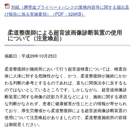
別紙（臍帯血プライベートバンクの業務内容等に関する届出及
び報告に係る実施要領）（PDF：326KB）
柔道整復師による超音波画像診断装置の使用
について（注意喚起）
掲載日：平成29年10月25日
柔道整復師が施術所において行う超音波検査については、検査自
体に人体に対する危険性がなく、かつ、柔道整復師が施術にかか
わる判断の参考とするものであれば、直ちに関係法令に反するも
のではないとしているところです。しかしながら、超音波画像診
断装置に関する画像の読影力不足などにより、施術に関する適切
な判断がなされず、患者に健康被害が生じたとの情報が寄せられ
ており、厚生労働省から柔道整復師による超音波画像診断装置の
使用について注意喚起がありましたので、柔道整復施術所の皆様
は御留意ください。