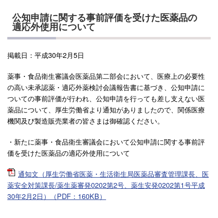
公知申請に関する事前評価を受けた医薬品の
適応外使用について
掲載日：平成30年2月5日
薬事・食品衛生審議会医薬品第二部会において、医療上の必要性
の高い未承認薬・適応外薬検討会議報告書に基づき、公知申請に
ついての事前評価が行われ、公知申請を行っても差し支えない医
薬品について、厚生労働省より通知がありましたので、関係医療
機関及び製造販売業者の皆さまは御確認ください。
・新たに薬事・食品衛生審議会において公知申請に関する事前評
価を受けた医薬品の適応外使用について
通知文（厚生労働省医薬・生活衛生局医薬品審査管理課長、医
薬安全対策課長/薬生薬審発0202第2号、薬生安発0202第1号平成
30年2月2日）（PDF：160KB）