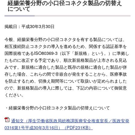
経腸栄養分野の小口径コネクタ製品の切替え
について
掲載日：平成30年3月30日
今般、経腸栄養分野の小口径コネクタを有する製品については、
相互接続防止コネクタの導入を進めるため、関係する認証基準を
国際規格であるISO80369-3（以下「新規格」という。）に準拠し
たものに改正する予定であり、順次新規格製品が上市される見込
みです。新規格に適合した製品と既存の規格に適合した製品が併
存した場合、これらの間で非嵌合が発生することから、医療事故
を防止するため、切換え期間等について取扱いが定められました
ので、新規格製品の導入に際しては、下記の内容について御留意
ください。
・経腸栄養分野の小口径コネクタ製品の切替えについて
通知文（厚生労働省医政局総務課医療安全推進室長／医政安発
0316第1号平成30年3月16日）（PDF231KB）