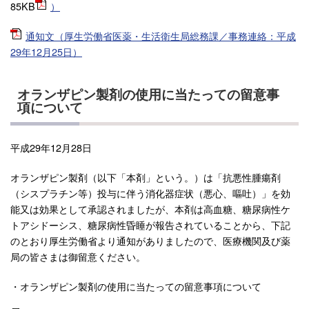
85KB
）
通知文（厚生労働省医薬・生活衛生局総務課／事務連絡：平成
29年12月25日）
オランザピン製剤の使用に当たっての留意事
項について
平成29年12月28日
オランザピン製剤（以下「本剤」という。）は「抗悪性腫瘍剤
（シスプラチン等）投与に伴う消化器症状（悪心、嘔吐）」を効
能又は効果として承認されましたが、本剤は高血糖、糖尿病性ケ
トアシドーシス、糖尿病性昏睡が報告されていることから、下記
のとおり厚生労働省より通知がありましたので、医療機関及び薬
局の皆さまは御留意ください。
・オランザピン製剤の使用に当たっての留意事項について