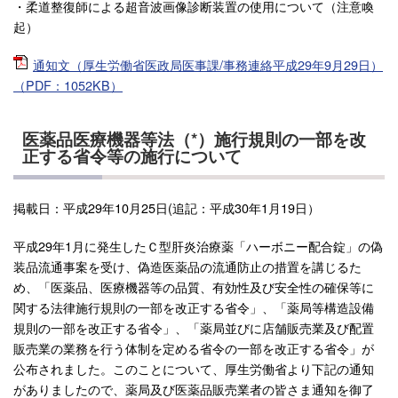
・柔道整復師による超音波画像診断装置の使用について（注意喚
起）
通知文（厚生労働省医政局医事課/事務連絡平成29年9月29日）
（PDF：1052KB）
医薬品医療機器等法（*）施行規則の一部を改
正する省令等の施行について
掲載日：平成29年10月25日(追記：平成30年1月19日）
平成29年1月に発生したＣ型肝炎治療薬「ハーボニー配合錠」の偽
装品流通事案を受け、偽造医薬品の流通防止の措置を講じるた
め、「医薬品、医療機器等の品質、有効性及び安全性の確保等に
関する法律施行規則の一部を改正する省令」、「薬局等構造設備
規則の一部を改正する省令」、「薬局並びに店舗販売業及び配置
販売業の業務を行う体制を定める省令の一部を改正する省令」が
公布されました。このことについて、厚生労働省より下記の通知
がありましたので、薬局及び医薬品販売業者の皆さま通知を御了