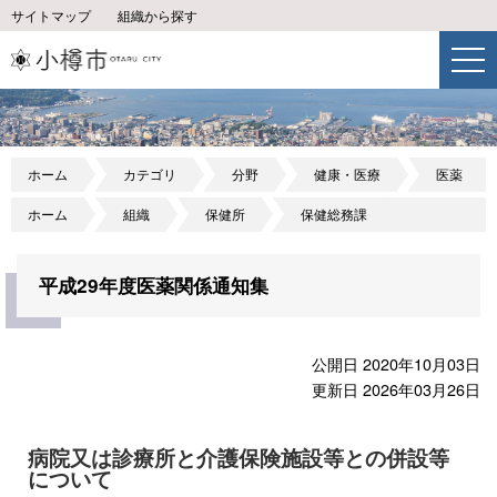
サイトマップ
組織から探す
ホーム
カテゴリ
分野
健康・医療
医薬
ホーム
組織
保健所
保健総務課
平成29年度医薬関係通知集
公開日 2020年10月03日
更新日 2026年03月26日
病院又は診療所と介護保険施設等との併設等
について