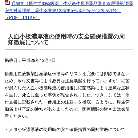
通知文（厚生労働省医薬・生活衛生局医薬品審査管理課長/医薬
安全対策課長、薬生薬審発1225第5号/薬生安発1225第1号）
（PDF：131KB）
人血小板濃厚液の使用時の安全確保措置の周
知徹底について
掲載日：平成29年12月7日
輸血用血液製剤は感染症伝播等のリスクを完全には排除できない
ため、添付文書等により必要な注意喚起を行っていますが、細菌
が混入した人血小板濃厚液の使用後に細菌感染により重篤な症状
を呈し、死亡に至った事例が報告されました。つきましては、添
付文書に記載された「使用上の注意」を徹底するように、厚生労
働省より下記の通知がありましたので、医療機関の皆さまは御留
意ください。
・人血小板濃厚液の使用時の安全確保措置の周知徹底について