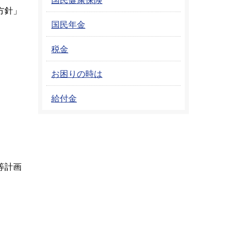
方針」
国民年金
税金
お困りの時は
給付金
等計画