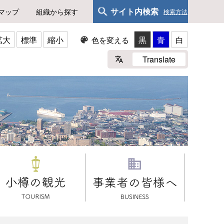
サイト内検索
マップ
組織から探す
検索方法
拡大
標準
縮小
黒
青
白
色を変える
Translate