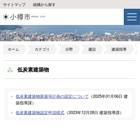
サイトマップ
組織から探す
ホーム
カテゴリ
分野
建設
建築指導
低炭素建築物
低炭素建築物新築等計画の認定について
（
2025年01月06日
建
築指導課
）
低炭素建築物認定申請様式
（
2023年12月28日
建築指導課
）