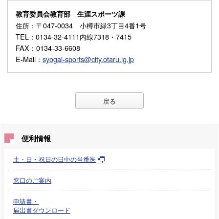
教育委員会教育部 生涯スポーツ課
住所
：〒047-0034 小樽市緑3丁目4番1号
TEL
：0134-32-4111内線7318・7415
FAX
：0134-33-6608
E-Mail
：
syogai-sports@city.otaru.lg.jp
戻る
便利情報
土・日・祝日の日中の当番医
窓口のご案内
申請書・
届出書ダウンロード