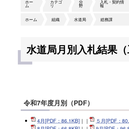
ホー
カテゴ
分
入札・契約情
ム
リ
野
報
ホーム
組織
水道局
総務課
水道局月別入札結果（
令和7年度月別（PDF）
4月[PDF：86.1KB]
｜｜
５月[PDF：80.
8月[PDF：66.8KB]
｜｜
9月[PDF：96.