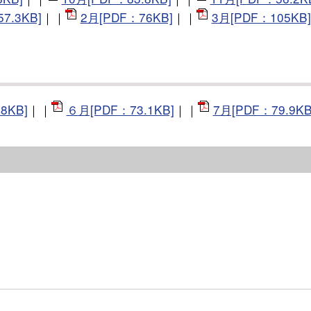
7.3KB]
｜｜
2月[PDF：76KB]
｜｜
3月[PDF：105KB]
8KB]
｜｜
６月[PDF：73.1KB]
｜｜
7月[PDF：79.9KB