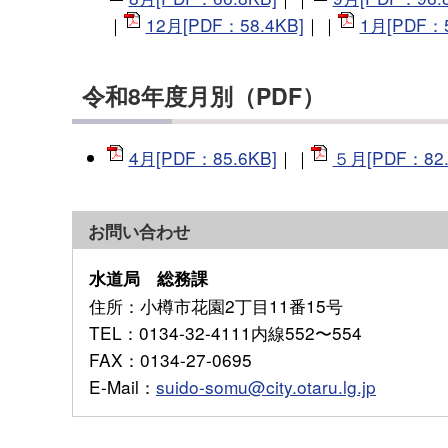
｜
12月[PDF：58.4KB]
｜｜
1月[PDF：5
令和8年度月別（PDF）
4月[PDF：85.6KB]
｜｜
５月[PDF：82.
お問い合わせ
水道局 総務課
住所
：小樽市花園2丁目11番15号
TEL
：0134-32-4111内線552〜554
FAX
：0134-27-0695
E-Mail
：
suido-somu@city.otaru.lg.jp