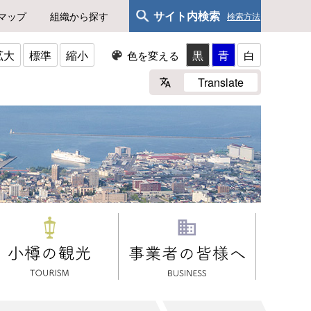
サイト内検索
マップ
組織から探す
検索方法
拡大
標準
縮小
黒
青
白
色を変える
Translate