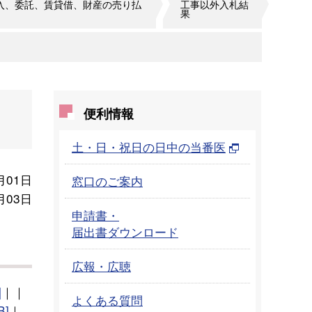
入、委託、賃貸借、財産の売り払
工事以外入札結
果
便利情報
土・日・祝日の日中の当番医
月01日
窓口のご案内
月03日
申請書・
届出書ダウンロード
広報・広聴
]
｜｜
よくある質問
B]
｜