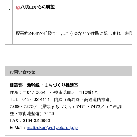
八眺山からの眺望
標高約240mの丘陵で、歩こう会などで住民に親しまれ、林間
お問い合わせ
建設部 新幹線・まちづくり推進室
住所
：〒047-0024 小樽市花園5丁目10番1号
TEL
：0134-32-4111 内線（新幹線・高速道路推進）
7269・7275／（景観まちづくり）7471・7472／（企画調
整・市街地整備）7473
FAX
：0134-32-3963
E-Mail
：
matizukuri@city.otaru.lg.jp