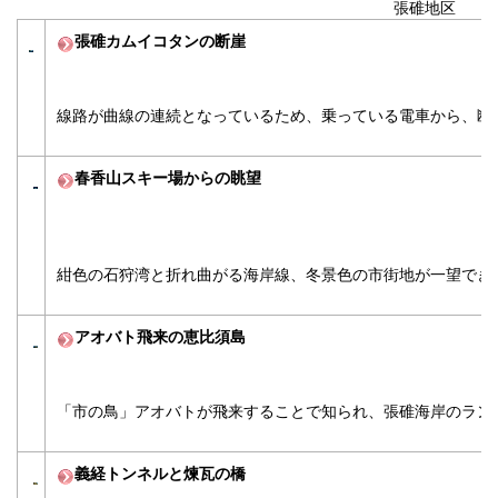
張碓地区
張碓カムイコタンの断崖
線路が曲線の連続となっているため、乗っている電車から、断
春香山スキー場からの眺望
紺色の石狩湾と折れ曲がる海岸線、冬景色の市街地が一望でき
アオバト飛来の恵比須島
「市の鳥」アオバトが飛来することで知られ、張碓海岸のラン
義経トンネルと煉瓦の橋