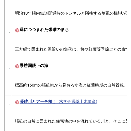
明治13年幌内鉄道開通時のトンネルと隣接する煉瓦の橋脚が
緑につつまれた張碓のまち
三方緑で囲まれた沢沿いの集落は、桜や紅葉等季節ごとの表情
景勝園眼下の海
標高約150mの張碓峠から見おろす海と紅葉時期の自然景観。
(土木学会選奨土木遺産)
張碓川とアーチ橋
張碓の自然に囲まれた住宅地の中を流れている川と、そこに架