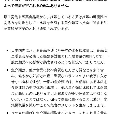
よって健康が害される心配はありません。
厚生労働省医薬食品局から、妊娠している方又は妊娠の可能性の
ある方を対象として、水銀を含有する魚介類等の摂食に関する注
意事項が下記のとおり通知されています。
日本国内における食品を通じた平均の水銀摂取量は、食品安
全委員会が公表した妊婦を対象とした耐容量の6割ほどで、一
般に胎児への影響が懸念されるような状況ではありません。
魚介類は、他の食品に比べ良質なたんぱく質などを多く含
み、健やかな妊娠と出産に重要なバランスのよい食事に欠か
せない食材ですが、一部の魚介類では、自然界にある水銀を
食物連鎖の中で体内に蓄積し、他の魚介類に比較して水銀濃
度が高いものもあります。水銀濃度が高い魚介類は摂取しな
いということではなく、偏って多量に食べることは避け、水
銀摂取量を減らすことで魚食のメリットを生かしましょう。
次の表に掲げた魚介類を摂取するときは、それぞれ目安量を