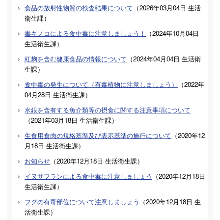
食品の放射性物質の検査結果について
（
2026年03月04日
生活
衛生課
）
毒キノコによる食中毒に注意しましょう！
（
2024年10月04日
生活衛生課
）
紅麹を含む健康食品の情報について
（
2024年04月04日
生活衛
生課
）
食中毒の発生について（有毒植物に注意しましょう）
（
2022年
04月28日
生活衛生課
）
水銀を含有する魚介類等の摂食に関する注意事項について
（
2021年03月18日
生活衛生課
）
生食用食肉の規格基準及び表示基準の施行について
（
2020年12
月18日
生活衛生課
）
お知らせ
（
2020年12月18日
生活衛生課
）
イヌサフランによる食中毒に注意しましょう
（
2020年12月18日
生活衛生課
）
フグの有毒部位について注意しましょう
（
2020年12月18日
生
活衛生課
）