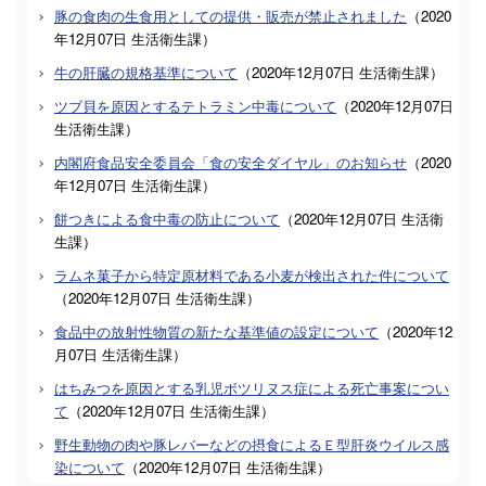
豚の食肉の生食用としての提供・販売が禁止されました
（
2020
年12月07日
生活衛生課
）
牛の肝臓の規格基準について
（
2020年12月07日
生活衛生課
）
ツブ貝を原因とするテトラミン中毒について
（
2020年12月07日
生活衛生課
）
内閣府食品安全委員会「食の安全ダイヤル」のお知らせ
（
2020
年12月07日
生活衛生課
）
餅つきによる食中毒の防止について
（
2020年12月07日
生活衛
生課
）
ラムネ菓子から特定原材料である小麦が検出された件について
（
2020年12月07日
生活衛生課
）
食品中の放射性物質の新たな基準値の設定について
（
2020年12
月07日
生活衛生課
）
はちみつを原因とする乳児ボツリヌス症による死亡事案につい
て
（
2020年12月07日
生活衛生課
）
野生動物の肉や豚レバーなどの摂食によるＥ型肝炎ウイルス感
染について
（
2020年12月07日
生活衛生課
）