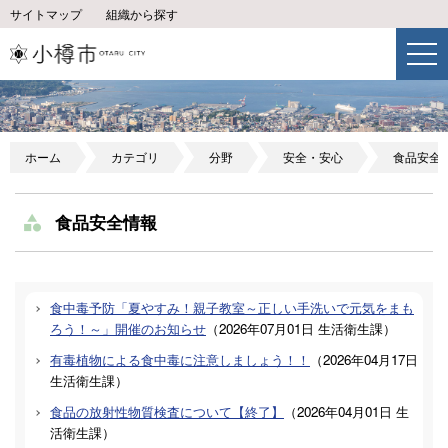
サイトマップ
組織から探す
ホーム
カテゴリ
分野
安全・安心
食品安全
食品安全情報
食中毒予防「夏やすみ！親子教室～正しい手洗いで元気をまも
ろう！～」開催のお知らせ
（
2026年07月01日
生活衛生課
）
有毒植物による食中毒に注意しましょう！！
（
2026年04月17日
生活衛生課
）
食品の放射性物質検査について【終了】
（
2026年04月01日
生
活衛生課
）