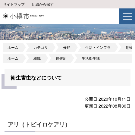
サイトマップ
組織から探す
ホーム
カテゴリ
分野
生活・インフラ
動物
ホーム
組織
保健所
生活衛生課
衛生害虫などについて
公開日 2020年10月11日
更新日 2022年08月30日
アリ（トビイロケアリ）