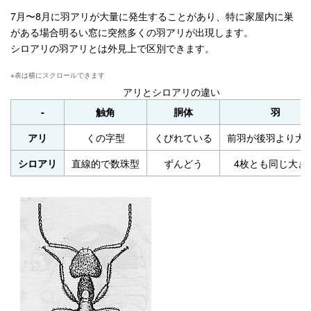
7月〜8月に羽アリが大量に発生することがあり、特に家屋内に巣
がある場合明るい窓に突然多くの羽アリが出現します。
シロアリの羽アリとは外見上で区別できます。
アリとシロアリの違い
-
触角
胴体
羽
くの字型
くびれている
前羽が後羽より大
アリ
直線的で数珠型
ずんどう
4枚とも同じ大き
シロアリ