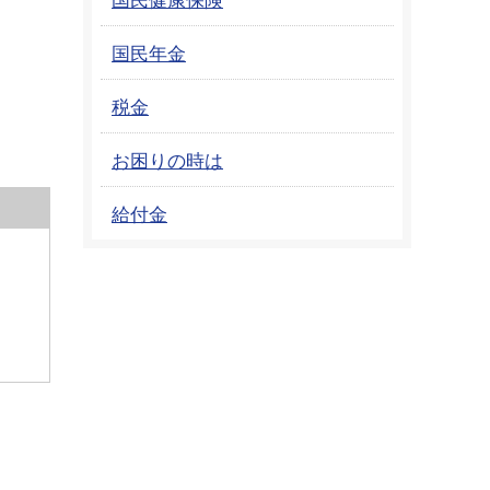
国民年金
税金
お困りの時は
給付金