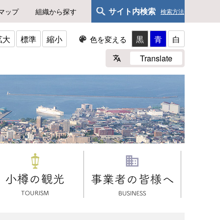
サイト内検索
マップ
組織から探す
検索方法
拡大
標準
縮小
黒
青
白
色を変える
Translate