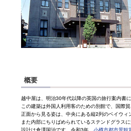
概要
越中屋は、明治30年代以降の英国の旅行案内書
この建築は外国人利用客のための別館で、国際貿
正面から見る姿は、中央にある縦2列のベイウィ
また内部にちりばめられているステンドグラスに
設計は倉澤国治です。令和3年、
小樽市都市景観