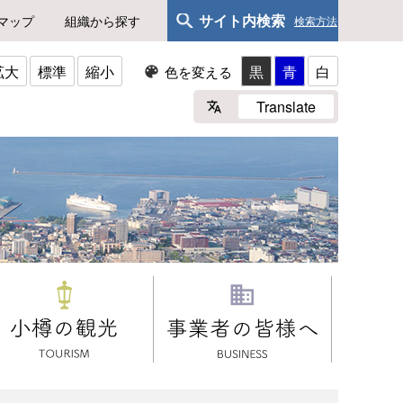
サイト内検索
マップ
組織から探す
検索方法
拡大
標準
縮小
黒
青
白
色を変える
Translate