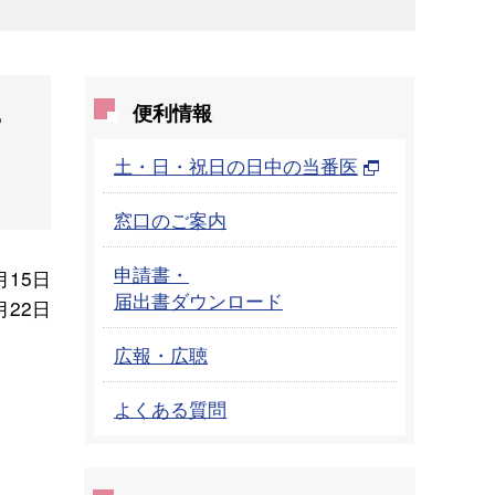
テ
便利情報
土・日・祝日の日中の当番医
窓口のご案内
申請書・
月15日
届出書ダウンロード
月22日
広報・広聴
よくある質問