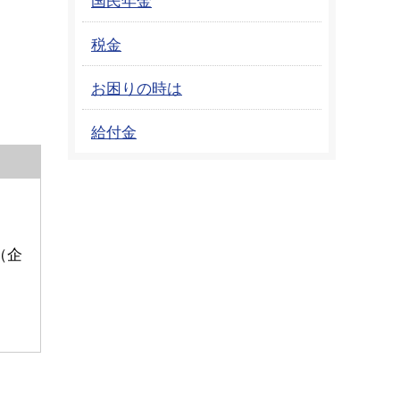
税金
お困りの時は
給付金
（企