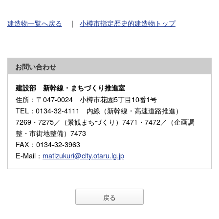
建造物一覧へ戻る
｜
小樽市指定歴史的建造物トップ
お問い合わせ
建設部 新幹線・まちづくり推進室
住所
：〒047-0024 小樽市花園5丁目10番1号
TEL
：0134-32-4111 内線（新幹線・高速道路推進）
7269・7275／（景観まちづくり）7471・7472／（企画調
整・市街地整備）7473
FAX
：0134-32-3963
E-Mail
：
matizukuri@city.otaru.lg.jp
戻る