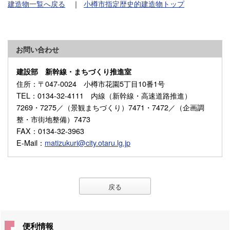
建造物一覧へ戻る
｜
小樽市指定歴史的建造物トップ
お問い合わせ
建設部 新幹線・まちづくり推進室
住所
：〒047-0024 小樽市花園5丁目10番1号
TEL
：0134-32-4111 内線（新幹線・高速道路推進）
7269・7275／（景観まちづくり）7471・7472／（企画調
整・市街地整備）7473
FAX
：0134-32-3963
E-Mail
：
matizukuri@city.otaru.lg.jp
戻る
便利情報