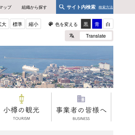
サイト内検索
マップ
組織から探す
検索方法
拡大
標準
縮小
黒
青
白
色を変える
Translate