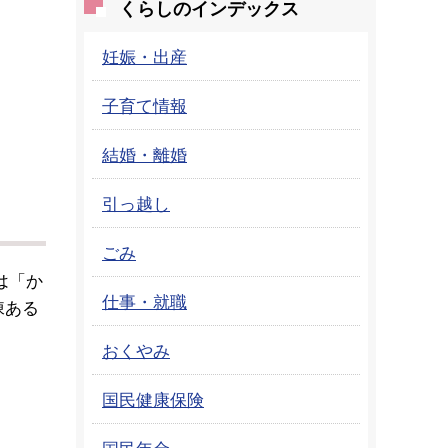
くらしのインデックス
妊娠・出産
子育て情報
結婚・離婚
引っ越し
ごみ
は「か
仕事・就職
棟ある
おくやみ
国民健康保険
国民年金