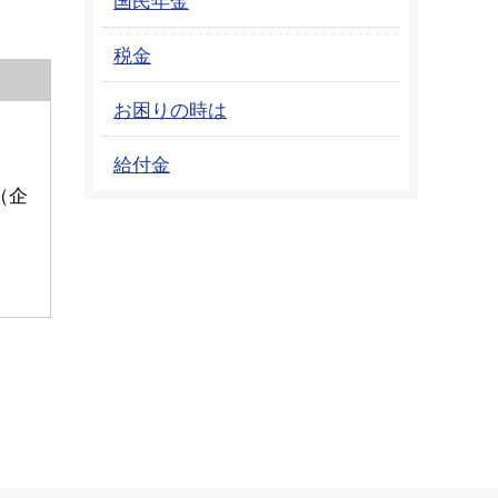
税金
お困りの時は
給付金
（企