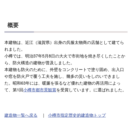
概要
本建物は、近江（滋賀県）出身の呉服太物商の店舗として建てら
れました。
小樽では、明治37年5月8日の大火で市街地を焼き尽くしたことか
ら、防火構造の建物が普及しました。
本建物も防火のために、外壁をコンクリートで塗り固め、出入口
や窓を防火戸で覆う工夫を施し、幾多の災いをしのいできまし
た。昭和63年には、暖簾を張るなど優れた建物の再活用によっ
て、第1回
小樽市都市景観賞
を受賞しています。に選ばれました。
建造物一覧へ戻る
｜
小樽市指定歴史的建造物トップ