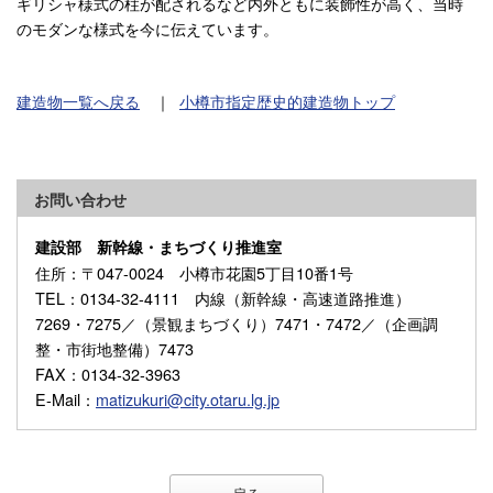
ギリシャ様式の柱が配されるなど内外ともに装飾性が高く、当時
のモダンな様式を今に伝えています。
建造物一覧へ戻る
｜
小樽市指定歴史的建造物トップ
お問い合わせ
建設部 新幹線・まちづくり推進室
住所
：〒047-0024 小樽市花園5丁目10番1号
TEL
：0134-32-4111 内線（新幹線・高速道路推進）
7269・7275／（景観まちづくり）7471・7472／（企画調
整・市街地整備）7473
FAX
：0134-32-3963
E-Mail
：
matizukuri@city.otaru.lg.jp