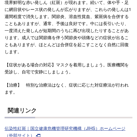
境界鮮明な赤い発しん（紅斑）が現れます。続いて、体や手・足
に網目状やレース状の発しんが広がりますが、これらの発しんは1
週間程度で消失します。関節炎、溶血性貧血、紫斑病を合併する
こともありますが、通常、予後は良好です。中には長引いたり、
一度消えた発しんが短期間のうちに再び出現したりすることがあ
ります。成人では関節痛を伴う関節炎や頭痛などの症状が出るこ
ともありますが、ほとんどは合併症を起こすことなく自然に回復
します。
【症状がある場合の対応】マスクを着用しましょう。医療機関を
受診し、自宅で安静にしましょう。
【治療】 特別な治療法はなく、症状に応じた対症療法が行われ
ます。
関連リンク
伝染性紅斑｜国立健康危機管理研究機構（JIHS）ホームページ
（外部サイト）