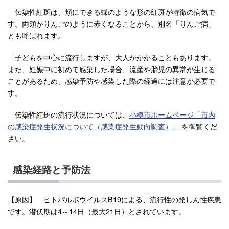
伝染性紅斑は、頬にできる蝶のような形の紅斑が特徴の病気で
す。両頬がりんごのように赤くなることから、別名「りんご病」
とも呼ばれます。
子どもを中心に流行しますが、大人がかかることもあります。
また、妊娠中に初めて感染した場合、流産や胎児の異常が生じる
ことがあるため、感染予防や感染した際の経過には注意が必要で
す。
伝染性紅斑の流行状況については、
小樽市ホームページ「市内
の感染症発生状況について（感染症発生動向調査）」
を御覧くだ
さい。
感染経路と予防法
【原因】 ヒトパルボウイルスB19による、流行性の発しん性疾患
です。潜伏期は4～14日（最大21日）とされています。