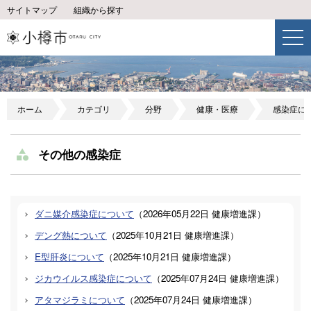
サイトマップ
組織から探す
ホーム
カテゴリ
分野
健康・医療
感染症に
その他の感染症
ダニ媒介感染症について
（
2026年05月22日
健康増進課
）
デング熱について
（
2025年10月21日
健康増進課
）
E型肝炎について
（
2025年10月21日
健康増進課
）
ジカウイルス感染症について
（
2025年07月24日
健康増進課
）
アタマジラミについて
（
2025年07月24日
健康増進課
）