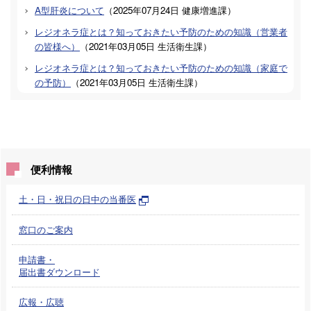
A型肝炎について
（
2025年07月24日
健康増進課
）
レジオネラ症とは？知っておきたい予防のための知識（営業者
の皆様へ）
（
2021年03月05日
生活衛生課
）
レジオネラ症とは？知っておきたい予防のための知識（家庭で
の予防）
（
2021年03月05日
生活衛生課
）
便利情報
土・日・祝日の日中の当番医
窓口のご案内
申請書・
届出書ダウンロード
広報・広聴