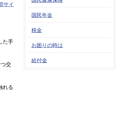
部サイ
国民年金
税金
した手
お困りの時は
給付金
むつ交
触れる