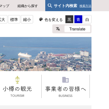
サイト内検索
マップ
組織から探す
検索方法
拡大
標準
縮小
黒
青
白
色を変える
Translate