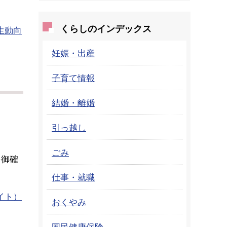
くらしのインデックス
生動向
妊娠・出産
子育て情報
結婚・離婚
引っ越し
ごみ
を御確
仕事・就職
イト）
おくやみ
国民健康保険