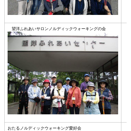
望洋ふれあいサロンノルディックウォーキングの会
活
活
午
おたるノルディックウォーキング愛好会
活