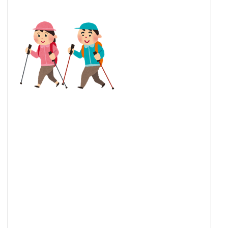
活
午
【
①
②
③
【