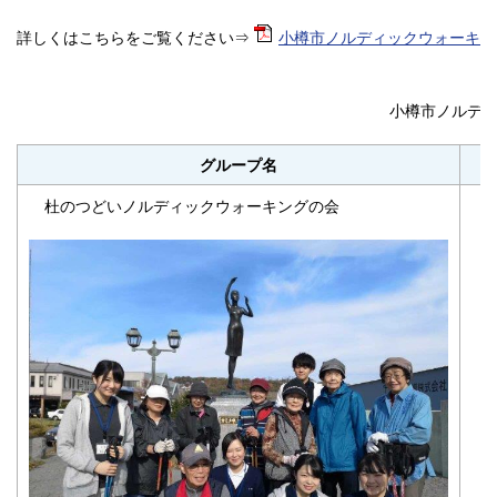
詳しくはこちらをご覧ください⇒
小樽市ノルディックウォーキンググ
小樽市ノルデ
グループ名
杜のつどいノルディックウォーキングの会
活
活
午