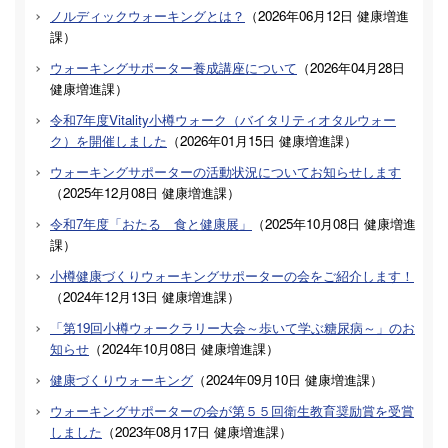
ノルディックウォーキングとは？
（
2026年06月12日
健康増進
課
）
ウォーキングサポーター養成講座について
（
2026年04月28日
健康増進課
）
令和7年度Vitality小樽ウォーク（バイタリティオタルウォー
ク）を開催しました
（
2026年01月15日
健康増進課
）
ウォーキングサポーターの活動状況についてお知らせします
（
2025年12月08日
健康増進課
）
令和7年度「おたる 食と健康展」
（
2025年10月08日
健康増進
課
）
小樽健康づくりウォーキングサポーターの会をご紹介します！
（
2024年12月13日
健康増進課
）
「第19回小樽ウォークラリー大会～歩いて学ぶ糖尿病～」のお
知らせ
（
2024年10月08日
健康増進課
）
健康づくりウォーキング
（
2024年09月10日
健康増進課
）
ウォーキングサポーターの会が第５５回衛生教育奨励賞を受賞
しました
（
2023年08月17日
健康増進課
）