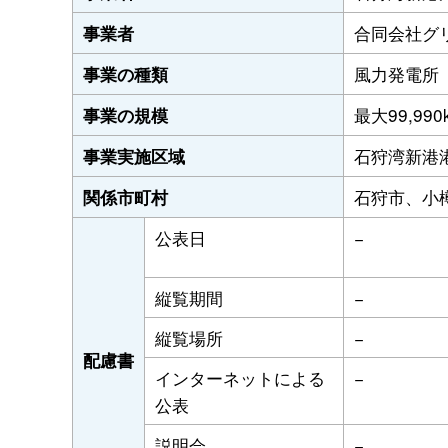
合同会社グ
事業者
風力発電所
事業の種類
最大99,990
事業の規模
石狩湾新港
事業実施区域
石狩市、小
関係市町村
公表日
−
縦覧期間
−
縦覧場所
−
配慮書
インターネットによる
−
公表
説明会
−