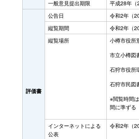
一般意見提出期限
平成28年（2
公告日
令和2年（2
縦覧期間
令和2年（2
縦覧場所
小樽市役所
市立小樽図
石狩市役所
石狩市民図
評価書
※閲覧時間は
間に準ずる
インターネットによる
令和2年（2
公表