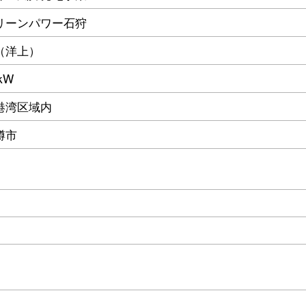
リーンパワー石狩
（洋上）
kW
港湾区域内
樽市