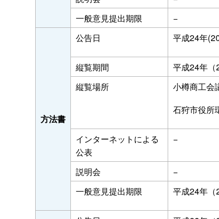
一般意見提出期限
−
公告日
平成24年(2
縦覧期間
平成24年（2
縦覧場所
小樽商工会
石狩市役所
方法書
インターネットによる
−
公表
説明会
−
一般意見提出期限
平成24年（