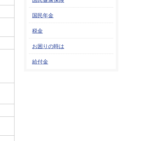
国民年金
税金
お困りの時は
給付金