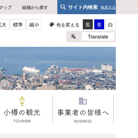
サイト内検索
マップ
組織から探す
検索方法
拡大
標準
縮小
黒
青
白
色を変える
Translate