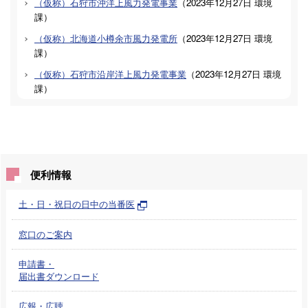
（仮称）石狩市沖洋上風力発電事業
（
2023年12月27日
環境
課
）
（仮称）北海道小樽余市風力発電所
（
2023年12月27日
環境
課
）
（仮称）石狩市沿岸洋上風力発電事業
（
2023年12月27日
環境
課
）
便利情報
土・日・祝日の日中の当番医
窓口のご案内
申請書・
届出書ダウンロード
広報・広聴