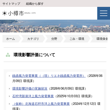
サイトマップ
組織から探す
ホーム
カテゴリ
分野
ごみ・環境
環境保全
環境影響評価について
銭函風力発電事業（（現）リエネ銭函風力発電所）
（
2026年06
月09日
環境課
）
環境影響評価の実施状況
（
2026年06月09日
環境課
）
石狩湾新港洋上風力発電事業
（
2025年10月03日
環境課
）
（仮称）北海道石狩市洋上風力発電事業
（
2024年12月12日
環
境課
）