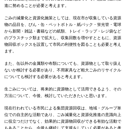
進に努めることが必要と考えます。
ごみの減量化と資源化施策としては、現在市が収集している資源
物の品目を、びん・缶・ペットボトル・紙パック・蛍光管・電球
から新聞・雑誌・書籍などの紙類、トレイ・ラップ・レジ袋など
のプラスチック類まで拡大し、収集回数を増やすとともに、資源
物回収ボックスを設置して市民の利便性を図ることも必要と考え
ます。
また、缶以外の金属類や布類についても、資源物として取り扱え
ないか検討する必要があり、不用家具など粗大ごみのリサイクル
についても検討する必要があると考えます。
生ごみについては、将来的に資源物として活用できるよう、その
方法について、今後、検討していただきたいと思います。
現在行われている市民による集団資源回収は、地域・グループ単
位での自主的な活動であり、ごみ減量化と資源化推進の意識向上
に役立つだけでなく、効果的に資源物回収ができる有効な活動で
もあることから、今後も継続して支援をしていく必要があると考