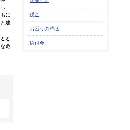
まし
税金
ともに
にと建
お困りの時は
ことと
給付金
きな危