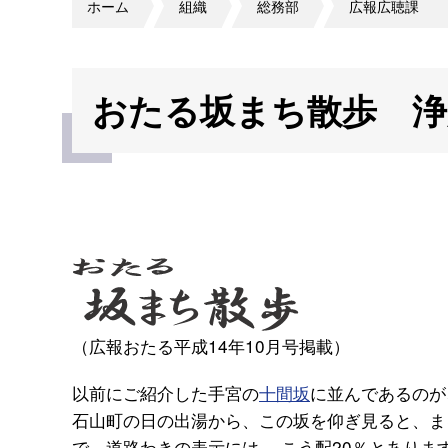
ホーム
組織
総務部
広報広聴課
おたる坂まち散歩 浄
（広報おたる平成14年10月号掲載）
以前にご紹介した手宮の
十間坂
に並んであるのが
石山町の日の出湯から、この坂を仰ぎ見ると、ま
で、道路わきの表示には 、こう配20％とありま