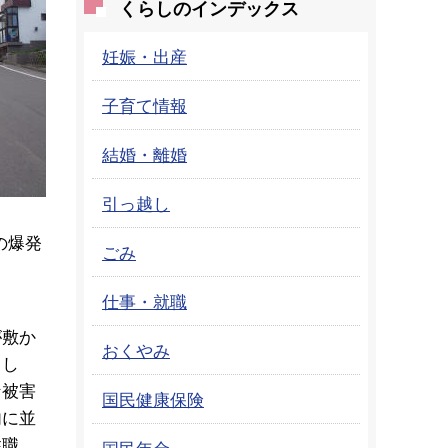
くらしのインデックス
妊娠・出産
子育て情報
結婚・離婚
引っ越し
の爆発
ごみ
仕事・就職
が敷か
おくやみ
まし
な被害
国民健康保険
内に並
た住職
国民年金