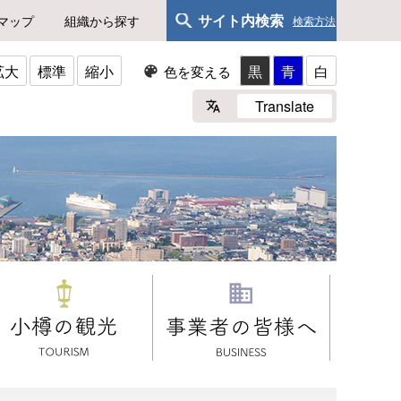
サイト内検索
マップ
組織から探す
検索方法
拡大
標準
縮小
黒
青
白
色を変える
Translate