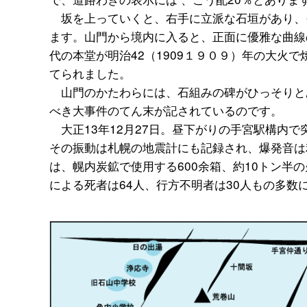
坂を上っていくと、右手に立派な石垣があり、
ます。山門から境内に入ると、正面に優雅な曲線
代の本堂が明治42（1909１９０９）年の大火で
てられました。
山門のかたわらには、石組みの碑がひっそりと
べき大事件のてん末が記されているのです。
大正13年12月27日。昼下がりの手宮駅構内
その振動は札幌の地震計にも記録され、爆発音は
は、幌内炭鉱で使用する600余箱、約10トン半
による死者は64人、行方不明者は30人もの多数