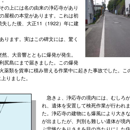
その上には名の由来の浄応寺があり
の屋根の本堂があります。これは初
焼失した後、大正11（1922）年に建
あります。実はこの碑文には、驚く
で突然、大音響とともに爆発が発生。
利尻島にまで届きました。この爆発
の火薬類を貨車に積み替える作業中に起きた事故でした。こ
に上りました。
急きょ、浄応寺の境内には、むしろ
れ、遺体を安置して検死作業が行われ
た。浄応寺の建物にも爆風により大き
が出ましたが、判別も難しい遺体が境
ぶ悲惨なありさまを目の当たりにし