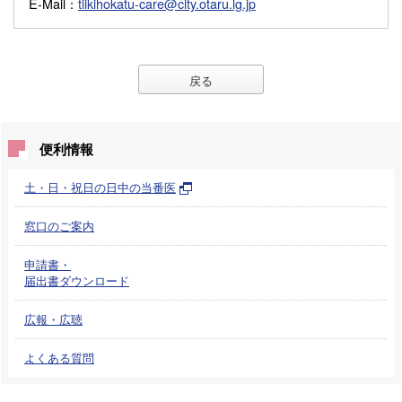
E-Mail
：
tiikihokatu-care@city.otaru.lg.jp
戻る
便利情報
土・日・祝日の日中の当番医
窓口のご案内
申請書・
届出書ダウンロード
広報・広聴
よくある質問