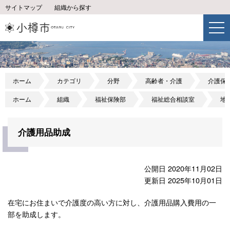
サイトマップ
組織から探す
ホーム
カテゴリ
分野
高齢者・介護
介護保
ホーム
組織
福祉保険部
福祉総合相談室
地
介護用品助成
公開日 2020年11月02日
更新日 2025年10月01日
在宅にお住まいで介護度の高い方に対し、介護用品購入費用の一
部を助成します。