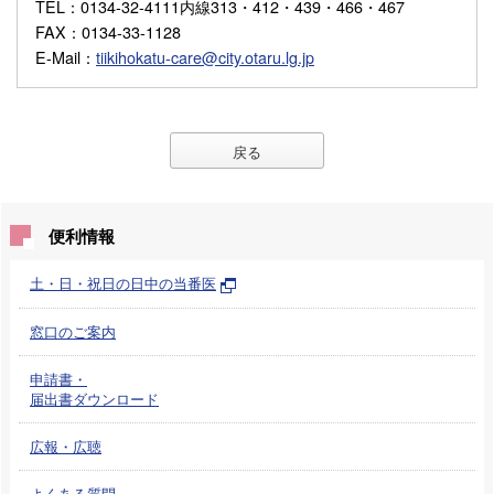
TEL
：0134-32-4111内線313・412・439・466・467
FAX
：0134-33-1128
E-Mail
：
tiikihokatu-care@city.otaru.lg.jp
戻る
便利情報
土・日・祝日の日中の当番医
窓口のご案内
申請書・
届出書ダウンロード
広報・広聴
よくある質問