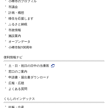
小樽市のプロフィル
市議会
計画・構想
移住を応援します
ふるさと納税
市政情報
施設案内
オープンデータ
小樽市制100周年
便利情報ナビ
土・日・祝日の日中の当番医
窓口のご案内
申請書・届出書ダウンロード
広報・広聴
よくある質問
くらしのインデックス
妊娠・出産