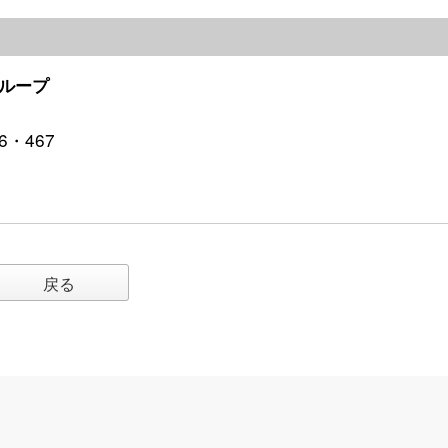
ループ
6・467
戻る