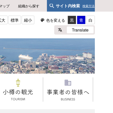
サイト内検索
マップ
組織から探す
検索方法
拡大
標準
縮小
黒
青
白
色を変える
Translate