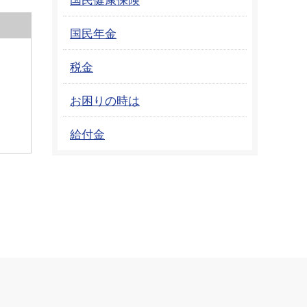
国民年金
税金
お困りの時は
給付金