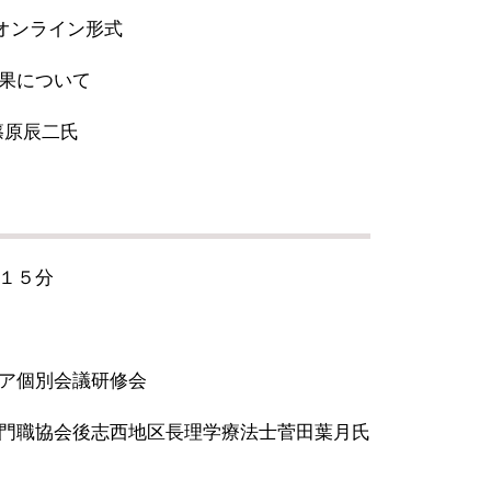
たオンライン形式
果について
 篠原辰二氏
１５分
ア個別会議研修会
門職協会後志西地区長理学療法士菅田葉月氏