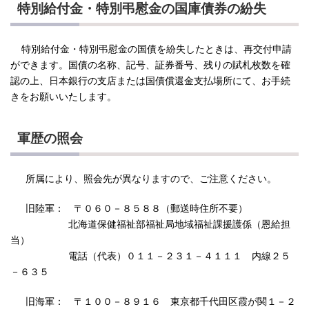
特別給付金・特別弔慰金の国庫債券の紛失
特別給付金・特別弔慰金の国債を紛失したときは、再交付申請
ができます。国債の名称、記号、証券番号、残りの賦札枚数を確
認の上、日本銀行の支店または国債償還金支払場所にて、お手続
きをお願いいたします。
軍歴の照会
所属により、照会先が異なりますので、ご注意ください。
旧陸軍： 〒０６０－８５８８（郵送時住所不要）
北海道保健福祉部福祉局地域福祉課援護係（恩給担
当）
電話（代表）０１１－２３１－４１１１ 内線２５
－６３５
旧海軍： 〒１００－８９１６ 東京都千代田区霞が関１－２