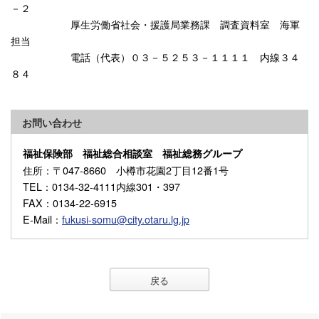
－２
厚生労働省社会・援護局業務課 調査資料室 海軍
担当
電話（代表）０３－５２５３－１１１１ 内線３４
８４
お問い合わせ
福祉保険部 福祉総合相談室 福祉総務グループ
住所
：〒047-8660 小樽市花園2丁目12番1号
TEL
：0134-32-4111内線301・397
FAX
：0134-22-6915
E-Mail
：
fukusi-somu@city.otaru.lg.jp
戻る