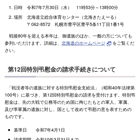
日時 令和7年7月30日（水） 11時53分～13時00分
場所 北海道立総合体育センター（北海きたえーる）
〒062-8572 札幌市豊平区豊平5条11丁目1番1号
戦後80年を迎える本年は、御遺族のほか、一般の方についても
参列いただけます。詳細は、
北海道のホームページ
をご覧くだ
さい。
第12回特別弔慰金の請求手続きについて
「戦没者等の遺族に対する特別弔慰金支給法」（昭和40年法律第
100号）に基づき、第12回特別弔慰金の請求を受付けます。特別弔
慰金は、先の大戦で公務等のため国に殉じたもとの軍人、軍属、
及び準軍属の遺族に対し、国として改めて弔慰の意を表すための
ものです。
基準日 令和7年4月1日
請求期間 令和10年3月31日まで