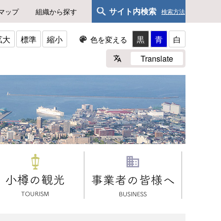
サイト内検索
マップ
組織から探す
検索方法
拡大
標準
縮小
黒
青
白
色を変える
Translate