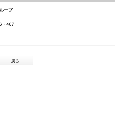
ループ
6・467
戻る