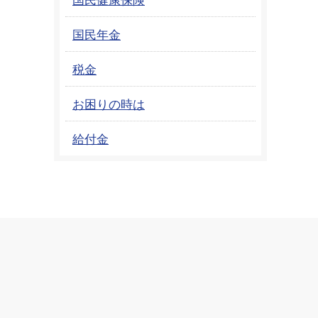
国民年金
税金
お困りの時は
給付金