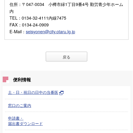
住所
：〒047-0034 小樽市緑1丁目9番4号 勤労青少年ホーム
内
TEL
：0134-32-4111内線7475
FAX
：0134-24-0909
E-Mail
：
seisyonen@city.otaru.lg.jp
戻る
便利情報
土・日・祝日の日中の当番医
窓口のご案内
申請書・
届出書ダウンロード