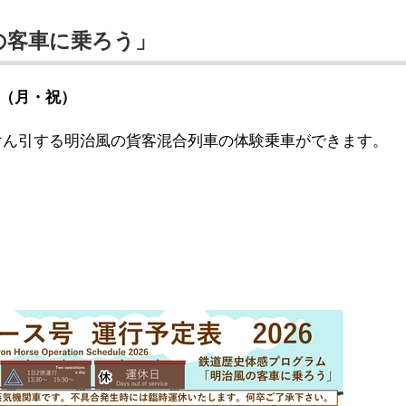
の客車に乗ろう」
日（月・祝）
）がけん引する明治風の貨客混合列車の体験乗車ができます。
）