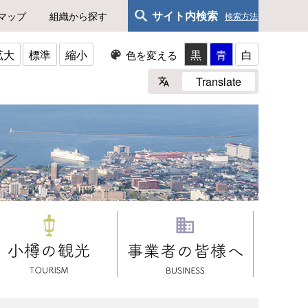
サイト内検索
マップ
組織から探す
検索方法
拡大
標準
縮小
黒
青
白
色を変える
Translate