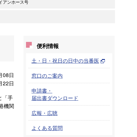
イアンホース号
便利情報
土・日・祝日の日中の当番医
月08日
窓口のご案内
月22日
申請書・
と「手
届出書ダウンロード
港機関
広報・広聴
よくある質問