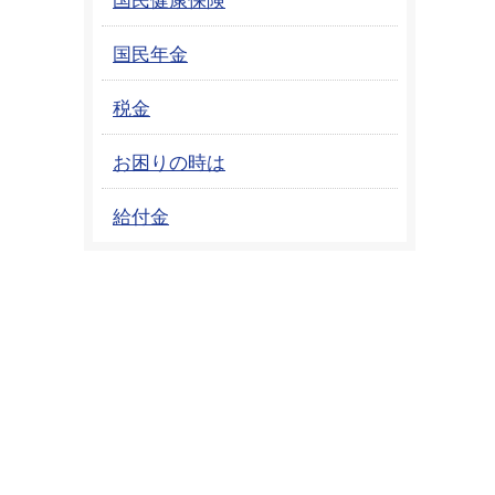
国民年金
税金
お困りの時は
給付金