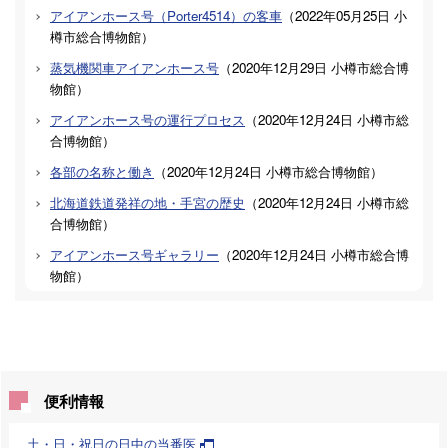
アイアンホース号（Porter4514）の客車
（
2022年05月25日
小
樽市総合博物館
）
蒸気機関車アイアンホース号
（
2020年12月29日
小樽市総合博
物館
）
アイアンホース号の運行プロセス
（
2020年12月24日
小樽市総
合博物館
）
各部の名称と働き
（
2020年12月24日
小樽市総合博物館
）
北海道鉄道発祥の地・手宮の歴史
（
2020年12月24日
小樽市総
合博物館
）
アイアンホース号ギャラリー
（
2020年12月24日
小樽市総合博
物館
）
便利情報
土・日・祝日の日中の当番医