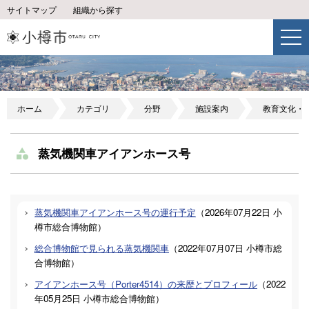
サイトマップ
組織から探す
ホーム
カテゴリ
分野
施設案内
教育文化・
蒸気機関車アイアンホース号
蒸気機関車アイアンホース号の運行予定
（
2026年07月22日
小
樽市総合博物館
）
総合博物館で見られる蒸気機関車
（
2022年07月07日
小樽市総
合博物館
）
アイアンホース号（Porter4514）の来歴とプロフィール
（
2022
年05月25日
小樽市総合博物館
）