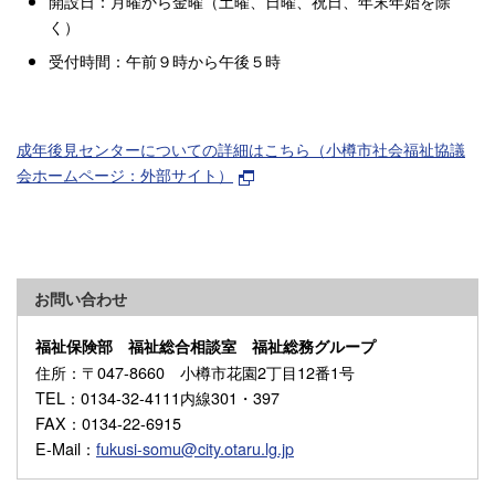
開設日：月曜から金曜（土曜、日曜、祝日、年末年始を除
く）
受付時間：午前９時から午後５時
成年後見センターについての詳細はこちら（小樽市社会福祉協議
会ホームページ：外部サイト）
お問い合わせ
福祉保険部 福祉総合相談室 福祉総務グループ
住所
：〒047-8660 小樽市花園2丁目12番1号
TEL
：0134-32-4111内線301・397
FAX
：0134-22-6915
E-Mail
：
fukusi-somu@city.otaru.lg.jp