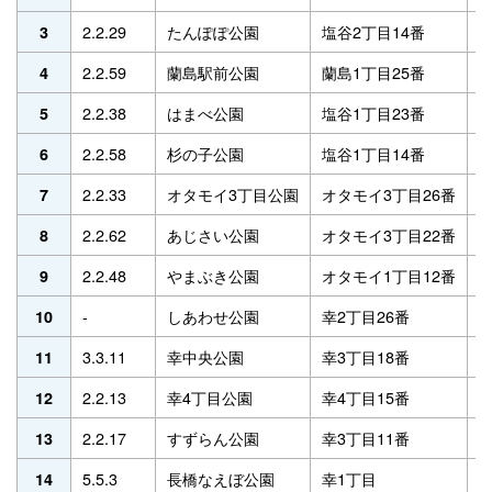
2.2.29
たんぽぽ公園
塩谷2丁目14番
平
3
2.2.59
蘭島駅前公園
蘭島1丁目25番
平
4
2.2.38
はまべ公園
塩谷1丁目23番
昭
5
2.2.58
杉の子公園
塩谷1丁目14番
平
6
2.2.33
オタモイ3丁目公園
オタモイ3丁目26番
昭
7
2.2.62
あじさい公園
オタモイ3丁目22番
平
8
2.2.48
やまぶき公園
オタモイ1丁目12番
昭
9
-
しあわせ公園
幸2丁目26番
平
10
3.3.11
幸中央公園
幸3丁目18番
昭
11
2.2.13
幸4丁目公園
幸4丁目15番
昭
12
2.2.17
すずらん公園
幸3丁目11番
昭
13
5.5.3
長橋なえぼ公園
幸1丁目
平
14