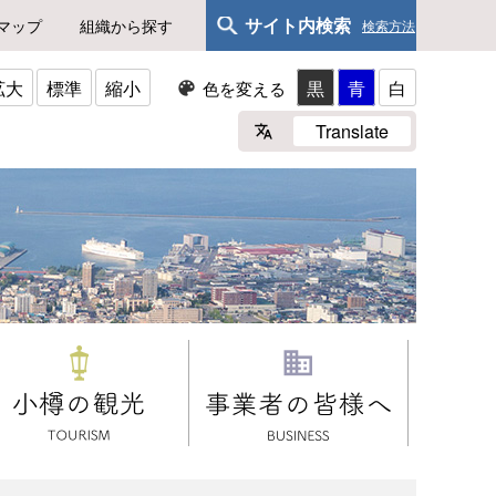
サイト内検索
マップ
組織から探す
検索方法
拡大
標準
縮小
黒
青
白
色を変える
Translate