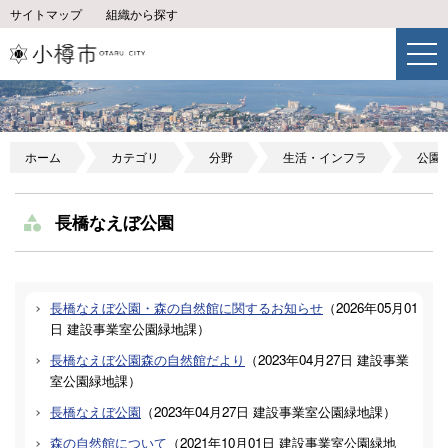
サイトマップ
組織から探す
ホーム
カテゴリ
分野
生活・インフラ
公園
長橋なえぼ公園
長橋なえぼ公園・森の自然館に関するお知らせ
（
2026年05月01
日
建設事業室公園緑地課
）
長橋なえぼ公園森の自然館だより
（
2023年04月27日
建設事業
室公園緑地課
）
長橋なえぼ公園
（
2023年04月27日
建設事業室公園緑地課
）
森の自然館について
（
2021年10月01日
建設事業室公園緑地