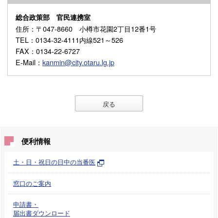
総合政策部 官民連携室
住所
：〒047-8660 小樽市花園2丁目12番1号
TEL
：0134-32-4111内線521～526
FAX
：0134-22-6727
E-Mail
：
kanmin@city.otaru.lg.jp
戻る
便利情報
土・日・祝日の日中の当番医
窓口のご案内
申請書・
届出書ダウンロード