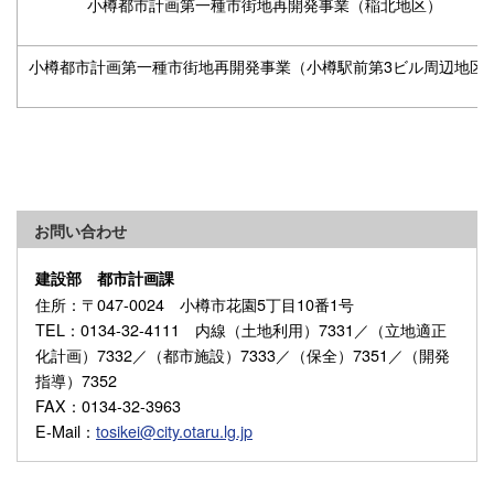
小樽都市計画第一種市街地再開発事業（稲北地区）
小樽都市計画第一種市街地再開発事業（小樽駅前第3ビル周辺地区
お問い合わせ
建設部 都市計画課
住所
：〒047-0024 小樽市花園5丁目10番1号
TEL
：0134-32-4111 内線（土地利用）7331／（立地適正
化計画）7332／（都市施設）7333／（保全）7351／（開発
指導）7352
FAX
：0134-32-3963
E-Mail
：
tosikei@city.otaru.lg.jp