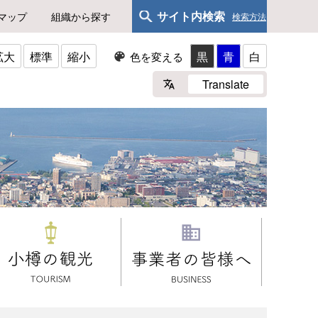
サイト内検索
マップ
組織から探す
検索方法
拡大
標準
縮小
黒
青
白
色を変える
Translate