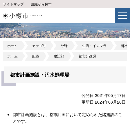
サイトマップ
組織から探す
ホーム
カテゴリ
分野
生活・インフラ
都市
ホーム
組織
建設部
都市計画課
都市計画施設・汚水処理場
公開日 2021年05月17日
更新日 2024年06月20日
都市計画施設とは、都市計画において定められた諸施設のこ
とです。