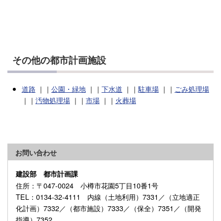
その他の都市計画施設
道路
｜｜
公園・緑地
｜｜
下水道
｜｜
駐車場
｜｜
ごみ処理場
｜｜
汚物処理場
｜｜
市場
｜｜
火葬場
お問い合わせ
建設部 都市計画課
住所
：〒047-0024 小樽市花園5丁目10番1号
TEL
：0134-32-4111 内線（土地利用）7331／（立地適正
化計画）7332／（都市施設）7333／（保全）7351／（開発
指導）7352