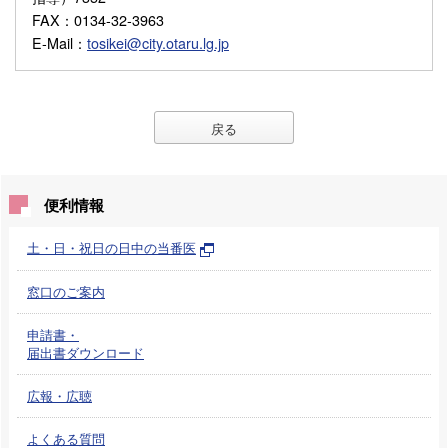
FAX
：0134-32-3963
E-Mail
：
tosikei@city.otaru.lg.jp
戻る
便利情報
土・日・祝日の日中の当番医
窓口のご案内
申請書・
届出書ダウンロード
広報・広聴
よくある質問