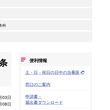
条例
条
便利情報
土・日・祝日の日中の当番医
窓口のご案内
申請書・
月03日
届出書ダウンロード
月08日