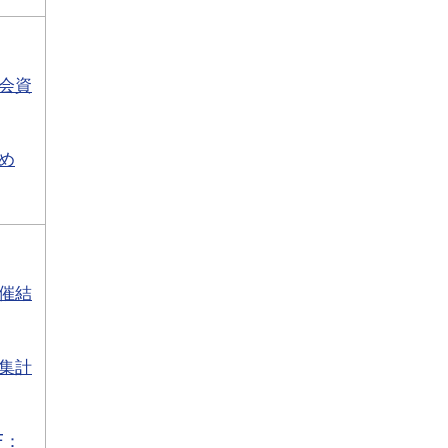
会資
め
催結
集計
F：