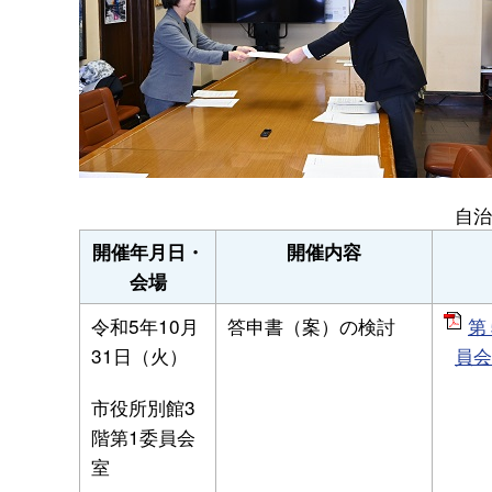
自治
開催年月日・
開催内容
会場
令和5年10月
答申書（案）の検討
第
31日（火）
員会
市役所別館3
階第1委員会
室