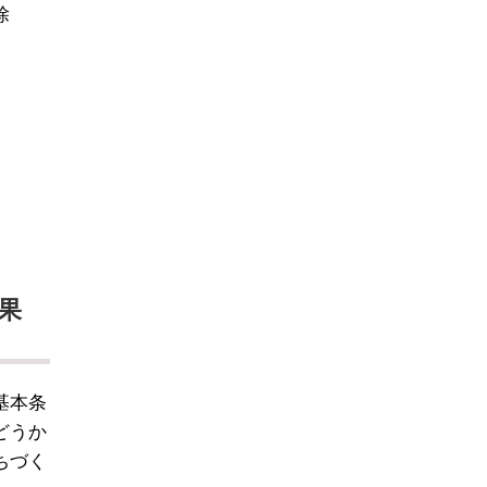
除
果
基本条
どうか
ちづく