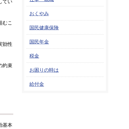
してい
おくやみ
組むこ
国民健康保険
国民年金
実効性
税金
の約束
お困りの時は
給付金
治基本