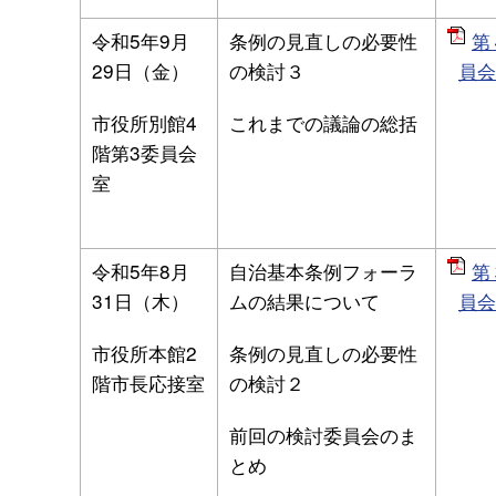
令和5年9月
条例の見直しの必要性
第
29日（金）
の検討３
員会
市役所別館4
これまでの議論の総括
階第3委員会
室
令和5年8月
自治基本条例フォーラ
第
31日（木）
ムの結果について
員会
市役所本館2
条例の見直しの必要性
階市長応接室
の検討２
前回の検討委員会のま
とめ