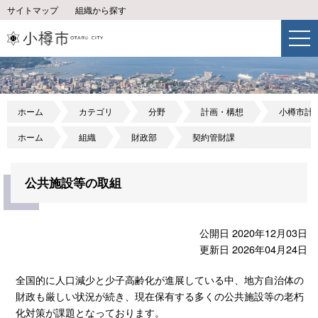
サイトマップ
組織から探す
ホーム
カテゴリ
分野
計画・構想
小樽市計
ホーム
組織
財政部
契約管財課
公共施設等の取組
公開日 2020年12月03日
更新日 2026年04月24日
全国的に人口減少と少子高齢化が進展している中、地方自治体の
財政も厳しい状況が続き、現在保有する多くの公共施設等の老朽
化対策が課題となっております。