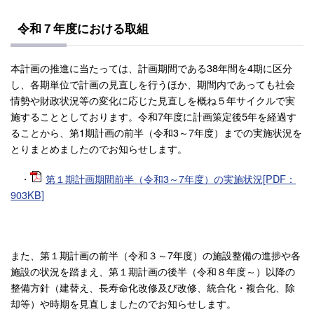
令和７年度における取組
本計画の推進に当たっては、計画期間である38年間を4期に区分
し、各期単位で計画の見直しを行うほか、期間内であっても社会
情勢や財政状況等の変化に応じた見直しを概ね５年サイクルで実
施することとしております。令和7年度に計画策定後5年を経過す
ることから、第1期計画の前半（令和3～7年度）までの実施状況を
とりまとめましたのでお知らせします。
・
第１期計画期間前半（令和3～7年度）の実施状況[PDF：
903KB]
また、第１期計画の前半（令和３～7年度）の施設整備の進捗や各
施設の状況を踏まえ、第１期計画の後半（令和８年度～）以降の
整備方針（建替え、長寿命化改修及び改修、統合化・複合化、除
却等）や時期を見直しましたのでお知らせします。