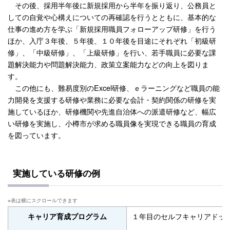
その後、採用半年後に新規採用から半年を振り返り、公務員と
しての自覚や心構えについての再確認を行うとともに、基本的な
仕事の進め方を学ぶ「新規採用職員フォローアップ研修」を行う
ほか、入庁３年後、５年後、１０年後を目途にそれぞれ「初級研
修」、「中級研修」、「上級研修」を行い、若手職員に必要な課
題解決能力や問題解決能力、政策立案能力などの向上を図りま
す。
この他にも、難易度別のExcel研修、ｅラーニングなど職員の能
力開発を支援する研修や業務に必要な会計・契約関係の研修を実
施しているほか、研修機関や先進自治体への派遣研修など、幅広
い研修を実施し、小樽市が求める職員像を実現できる職員の育成
を図っています。
実施している研修の例
１年目のセルフキャリアドッ
キャリア育成プログラム