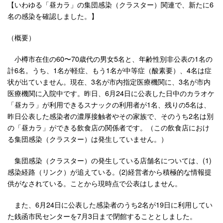
【いわゆる「昼カラ」の集団感染（クラスター）関連で、新たに6
名の感染を確認しました。】
（概要）
小樽市在住の60〜70歳代の男女5名と、年齢性別非公表の1名の
計6名。うち、1名が軽症、もう1名が中等症（酸素要）、4名は症
状が出ていません。現在、3名が市内指定医療機関に、3名が市内
医療機関に入院中です。昨日、6月24日に公表した日中のカラオケ
「昼カラ」が利用できるスナックの利用者が1名、残りの5名は、
昨日公表した感染者の濃厚接触者やその家族で、そのうち2名は別
の「昼カラ」ができる飲食店の関係者です。（この飲食店におけ
る集団感染（クラスター）は発生していません。）
集団感染（クラスター）の発生している店舗名については、(1)
感染経路（リンク）が追えている。(2)経営者から積極的な情報提
供がなされている。ことから現時点で公表はしません。
また、6月24日に公表した感染者のうち2名が19日に利用してい
た銭函市民センターを7月3日まで閉館することとしました。