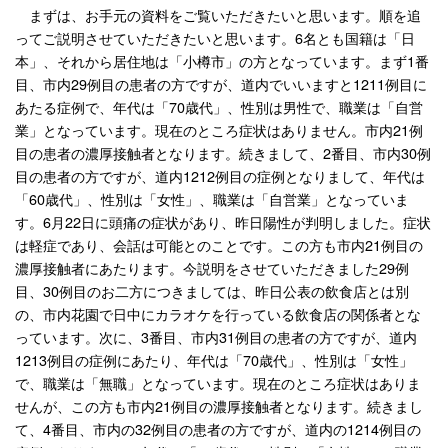
まずは、お手元の資料をご覧いただきたいと思います。順を追
ってご説明させていただきたいと思います。6名とも国籍は「日
本」、それから居住地は「小樽市」の方となっています。まず1番
目、市内29例目の患者の方ですが、道内でいいますと1211例目に
あたる症例で、年代は「70歳代」、性別は男性で、職業は「自営
業」となっています。現在のところ症状はありません。市内21例
目の患者の濃厚接触者となります。続きまして、2番目、市内30例
目の患者の方ですが、道内1212例目の症例となりまして、年代は
「60歳代」、性別は「女性」、職業は「自営業」となっていま
す。6月22日に頭痛の症状があり、昨日陽性が判明しました。症状
は軽症であり、会話は可能とのことです。この方も市内21例目の
濃厚接触者にあたります。今説明をさせていただきました29例
目、30例目のお二方につきましては、昨日公表の飲食店とは別
の、市内花園で日中にカラオケを行っている飲食店の関係者とな
っています。次に、3番目、市内31例目の患者の方ですが、道内
1213例目の症例にあたり、年代は「70歳代」、性別は「女性」
で、職業は「無職」となっています。現在のところ症状はありま
せんが、この方も市内21例目の濃厚接触者となります。続きまし
て、4番目、市内の32例目の患者の方ですが、道内の1214例目の