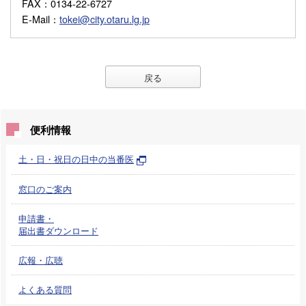
FAX
：0134-22-6727
E-Mail
：
tokei@city.otaru.lg.jp
戻る
便利情報
土・日・祝日の日中の当番医
窓口のご案内
申請書・
届出書ダウンロード
広報・広聴
よくある質問