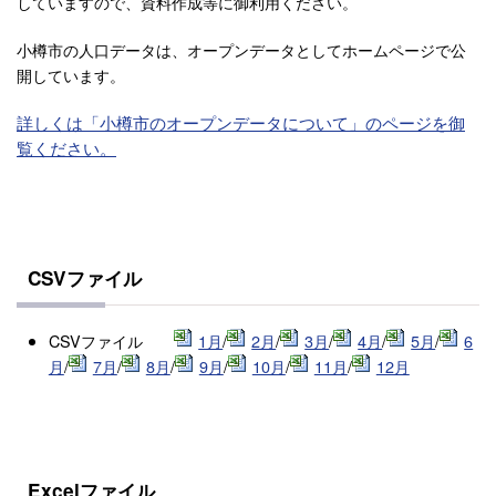
していますので、資料作成等に御利用ください。
小樽市の人口データは、オープンデータとしてホームページで公
開しています。
詳しくは「小樽市のオープンデータについて」のページを御
覧ください。
CSVファイル
CSVファイル
1月
/
2月
/
3月
/
4月
/
5月
/
6
月
/
7月
/
8月
/
9月
/
10月
/
11月
/
12月
Excelファイル