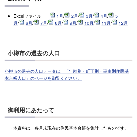
Excelファイル
1月
/
2月
/
3月
/
4月
/
5
月
/
6月
/
7月
/
8月
/
9月
/
10月
/
11月
/
12月
小樽市の過去の人口
小樽市の過去の人口データは、「年齢別・町丁別・事由別住民基
本台帳人口」のページを御覧ください。
御利用にあたって
・本資料は、各月末現在の住民基本台帳を集計したものです。