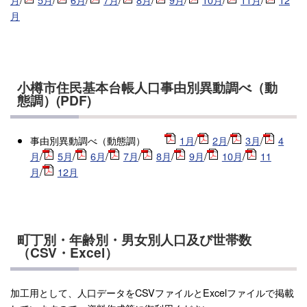
月
小樽市住民基本台帳人口事由別異動調べ（動
態調）(PDF)
事由別異動調べ（動態調）
1月
/
2月
/
3月
/
4
月
/
5月
/
6月
/
7月
/
8月
/
9月
/
10月
/
11
月
/
12月
町丁別・年齢別・男女別人口及び世帯数
（CSV・Excel）
加工用として、人口データをCSVファイルとExcelファイルで掲載