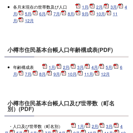
各月末現在の世帯数及び人口
1月
/
2月
/
3月
/
4
月
/
5月
/
6月
/
7月
/
8月
/
9月
/
10月
/
11
月
/
12月
小樽市住民基本台帳人口年齢構成表(PDF)
年齢構成表
1月
/
2月
/
3月
/
4月
/
5月
/
6
月
/
7月
/
8月
/
9月
/
10月
/
11月
/
12月
小樽市住民基本台帳人口及び世帯数（町名
別）(PDF)
・人口及び世帯数（町名別）
1月
/
2月
/
3月
/
4
月
/
5月
/
6月
/
7月
/
8月
/
9月
/
10月
/
11月
/
12